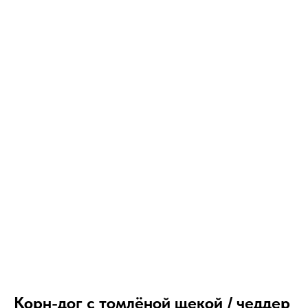
Корн-дог с томлёной щекой / чеддер