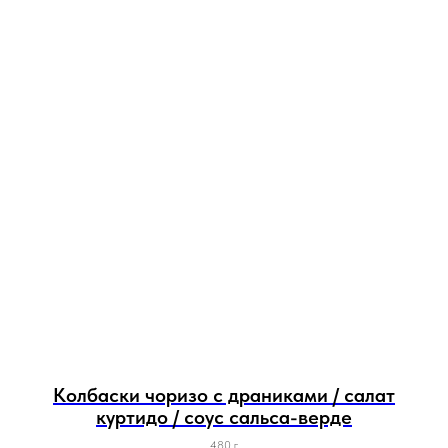
Колбаски чоризо с драниками / салат
куртидо / соус сальса-верде
480 г