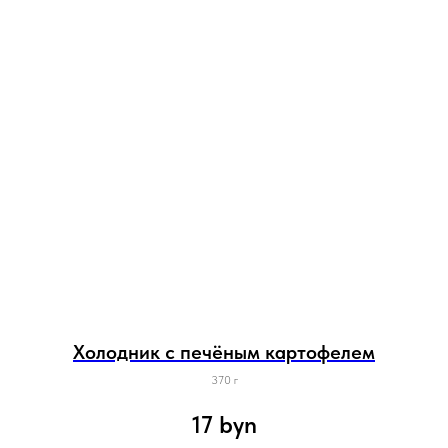
Холодник c печёным картофелем
370 г
17
byn