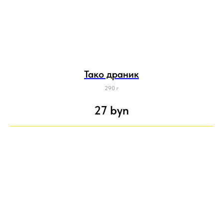
Тако драник
290 г
27
byn