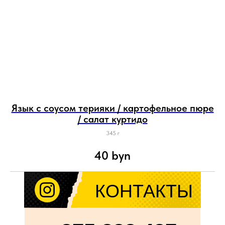
Язык с соусом терияки / картофельное пюре
/ салат куртидо
345 г
40
byn
КОНТАКТЫ