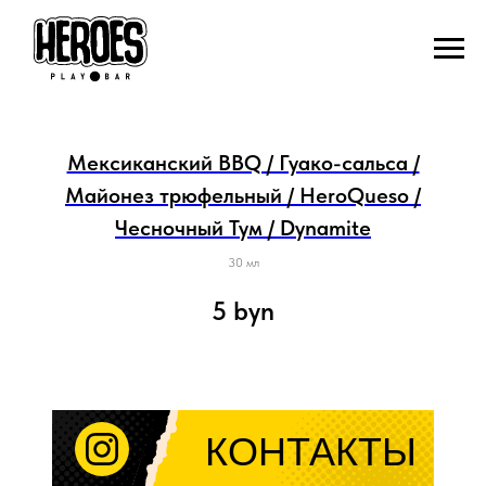
Мексиканский BBQ / Гуако-сальса /
Майонез трюфельный / HeroQueso /
Чесночный Тум / Dynamite
30 мл
5
byn
КОНТАКТЫ